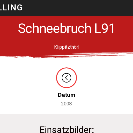
LLING
Schneebruch L91
Klippitzthörl
Datum
2008
Einsatzbilder: