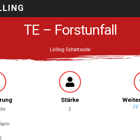
LLING
TE – Forstunfall
Lölling Schattseite
rung
Stärke
Weite
FF
Uhr
2
larm
2