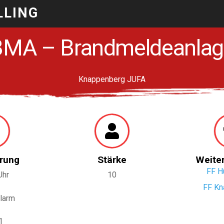
LLING
BMA – Brandmeldeanlag
Knappenberg JUFA
rung
Stärke
Weite
FF H
Uhr
10
FF Kn
larm
1