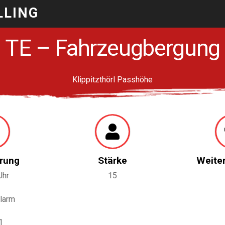
LLING
TE – Fahrzeugbergung
Klippitzthörl Passhöhe
rung
Stärke
Weite
Uhr
15
larm
1