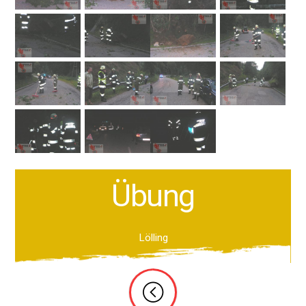
Übung
Lölling