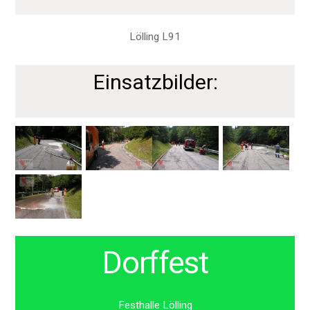
Lölling L91
Einsatzbilder:
Dorffest
Festhalle Lölling